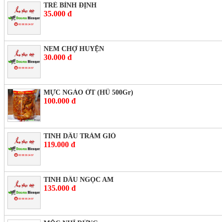
TRÉ BÌNH ĐỊNH
35.000 đ
NEM CHỢ HUYỆN
30.000 đ
MỰC NGÀO ỚT (HŨ 500Gr)
100.000 đ
TINH DẦU TRÀM GIÓ
119.000 đ
TINH DẦU NGỌC AM
135.000 đ