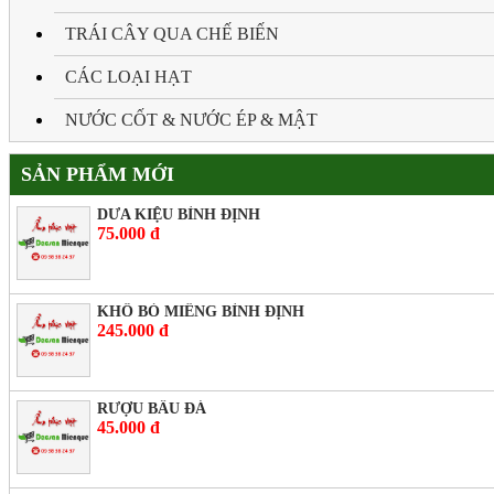
TRÁI CÂY QUA CHẾ BIẾN
CÁC LOẠI HẠT
NƯỚC CỐT & NƯỚC ÉP & MẬT
SẢN PHẨM MỚI
DƯA KIỆU BÌNH ĐỊNH
75.000 đ
KHÔ BÒ MIẾNG BÌNH ĐỊNH
245.000 đ
RƯỢU BẦU ĐÁ
45.000 đ