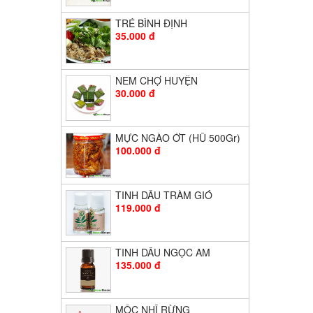
TRÉ BÌNH ĐỊNH
35.000 đ
NEM CHỢ HUYỆN
30.000 đ
MỰC NGÀO ỚT (HŨ 500Gr)
100.000 đ
TINH DẦU TRÀM GIÓ
119.000 đ
TINH DẦU NGỌC AM
135.000 đ
MỘC NHĨ RỪNG