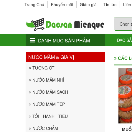
Trang Chủ
Khuyến mãi
Giảm giá
Tin tức
Liên
DANH MỤC SẢN PHẨM
ĐẶC SẢ
NƯỚC MẮM & GIA VỊ
CÁC L
TƯƠNG ỚT
NƯỚC MẮM NHỈ
NƯỚC MẮM SẠCH
NƯỚC MẮM TÉP
TỎI - HÀNH - TIÊU
NƯỚC CHẤM
MUỐ