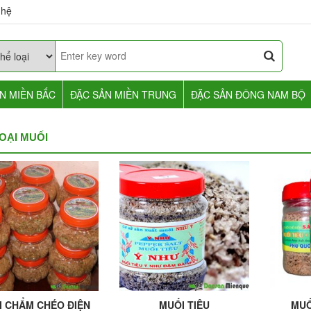
 hệ
N MIỀN BẮC
ĐẶC SẢN MIỀN TRUNG
ĐẶC SẢN ĐÔNG NAM BỘ
OẠI MUỐI
I CHẨM CHÉO ĐIỆN
MUỐI TIÊU
MUỐ