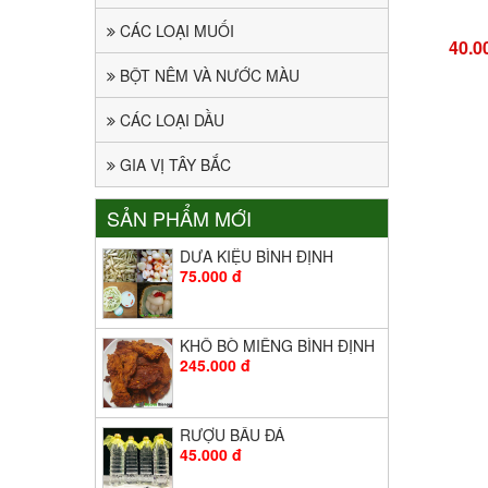
CÁC LOẠI MUỐI
40.0
BỘT NÊM VÀ NƯỚC MÀU
CÁC LOẠI DẦU
GIA VỊ TÂY BẮC
SẢN PHẨM MỚI
DƯA KIỆU BÌNH ĐỊNH
75.000 đ
KHÔ BÒ MIẾNG BÌNH ĐỊNH
245.000 đ
RƯỢU BẦU ĐÁ
45.000 đ