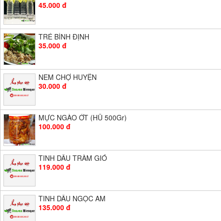
45.000 đ
TRÉ BÌNH ĐỊNH
35.000 đ
NEM CHỢ HUYỆN
30.000 đ
MỰC NGÀO ỚT (HŨ 500Gr)
100.000 đ
TINH DẦU TRÀM GIÓ
119.000 đ
TINH DẦU NGỌC AM
135.000 đ