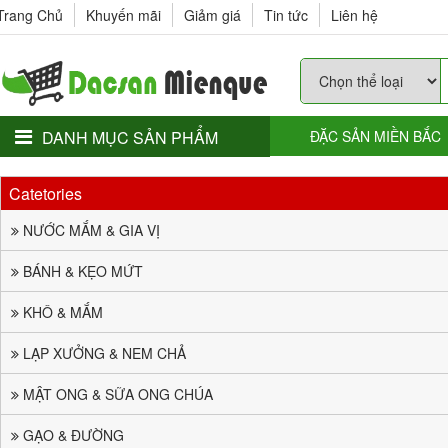
Trang Chủ
Khuyến mãi
Giảm giá
Tin tức
Liên hệ
DANH MỤC SẢN PHẨM
ĐẶC SẢN MIỀN BẮC
Catetories
NƯỚC MẮM & GIA VỊ
BÁNH & KẸO MỨT
KHÔ & MẮM
LẠP XƯỞNG & NEM CHẢ
MẬT ONG & SỮA ONG CHÚA
GẠO & ĐƯỜNG