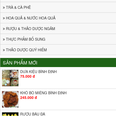
TRÀ & CÀ PHÊ
HOA QUẢ & NƯỚC HOA QUẢ
RƯỢU & THẢO DƯỢC NGÂM
THỰC PHẨM BỔ SUNG
THẢO DƯỢC QUÝ HIẾM
SẢN PHẨM MỚI
DƯA KIỆU BÌNH ĐỊNH
75.000 đ
KHÔ BÒ MIẾNG BÌNH ĐỊNH
245.000 đ
RƯỢU BẦU ĐÁ