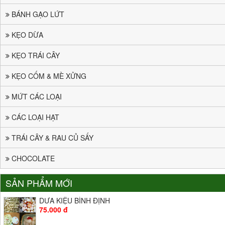
BÁNH GẠO LỨT
KẸO DỪA
KẸO TRÁI CÂY
KẸO CỐM & MÈ XỬNG
MỨT CÁC LOẠI
CÁC LOẠI HẠT
TRÁI CÂY & RAU CỦ SẤY
CHOCOLATE
SẢN PHẨM MỚI
DƯA KIỆU BÌNH ĐỊNH
75.000 đ