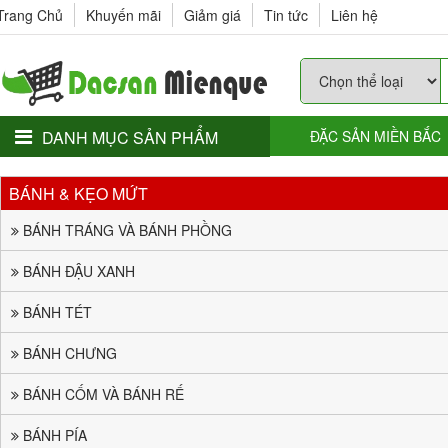
Trang Chủ
Khuyến mãi
Giảm giá
Tin tức
Liên hệ
DANH MỤC SẢN PHẨM
ĐẶC SẢN MIỀN BẮC
BÁNH & KẸO MỨT
BÁNH TRÁNG VÀ BÁNH PHỒNG
BÁNH ĐẬU XANH
BÁNH TÉT
BÁNH CHƯNG
BÁNH CỐM VÀ BÁNH RẾ
BÁNH PÍA