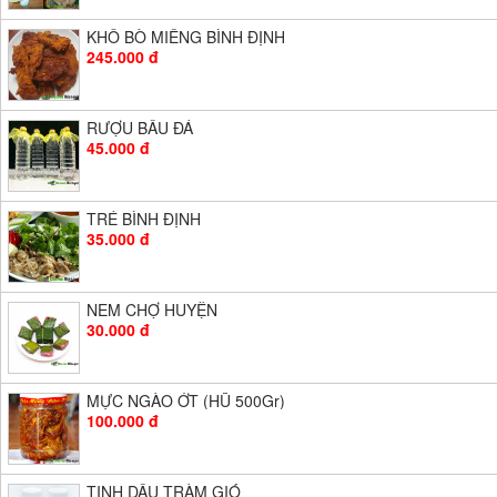
KHÔ BÒ MIẾNG BÌNH ĐỊNH
245.000 đ
RƯỢU BẦU ĐÁ
45.000 đ
TRÉ BÌNH ĐỊNH
35.000 đ
NEM CHỢ HUYỆN
30.000 đ
MỰC NGÀO ỚT (HŨ 500Gr)
100.000 đ
TINH DẦU TRÀM GIÓ